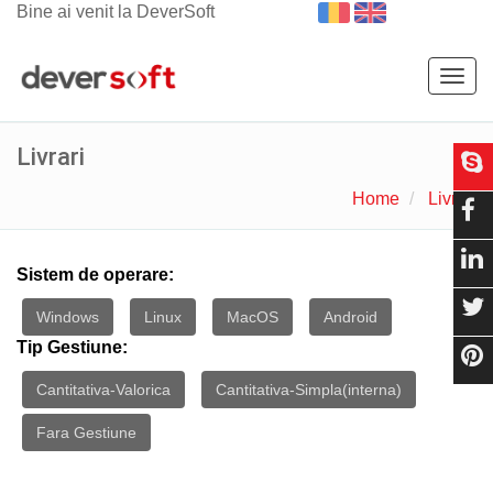
Bine ai venit la DeverSoft
Togg
navig
Livrari
Home
Livrari
Sistem de operare:
Windows
Linux
MacOS
Android
Tip Gestiune:
Cantitativa-Valorica
Cantitativa-Simpla(interna)
Fara Gestiune