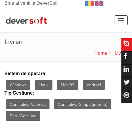
Bine ai venit la DeverSoft
Togg
navig
Livrari
Home
Livrari
Sistem de operare:
Windows
Linux
MacOS
Android
Tip Gestiune:
Cantitativa-Valorica
Cantitativa-Simpla(interna)
Fara Gestiune