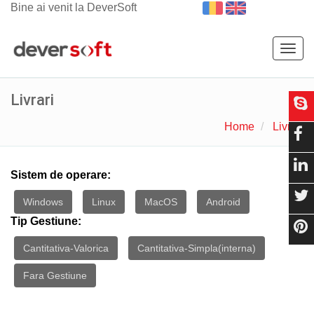
Bine ai venit la DeverSoft
Togg
navig
Livrari
Home
Livrari
Sistem de operare:
Windows
Linux
MacOS
Android
Tip Gestiune:
Cantitativa-Valorica
Cantitativa-Simpla(interna)
Fara Gestiune