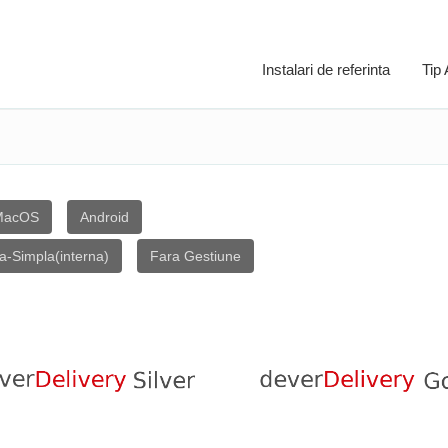
Instalari de referinta
Tip
MacOS
Android
va-Simpla(interna)
Fara Gestiune