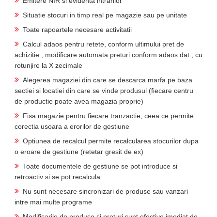
Emitere NIR si evidenta intrarilor
Situatie stocuri in timp real pe magazie sau pe unitate
Toate rapoartele necesare activitatii
Calcul adaos pentru retete, conform ultimului pret de
achizitie ; modificare automata preturi conform adaos dat , cu
rotunjire la X zecimale
Alegerea magaziei din care se descarca marfa pe baza
sectiei si locatiei din care se vinde produsul (fiecare centru
de productie poate avea magazia proprie)
Fisa magazie pentru fiecare tranzactie, ceea ce permite
corectia usoara a erorilor de gestiune
Optiunea de recalcul permite recalcularea stocurilor dupa
o eroare de gestiune (retetar gresit de ex)
Toate documentele de gestiune se pot introduce si
retroactiv si se pot recalcula.
Nu sunt necesare sincronizari de produse sau vanzari
intre mai multe programe
Modificarile de produse si preturi sunt efective imediat de