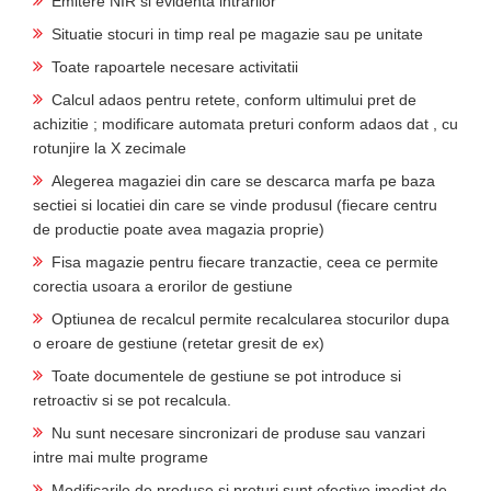
Emitere NIR si evidenta intrarilor
Situatie stocuri in timp real pe magazie sau pe unitate
Toate rapoartele necesare activitatii
Calcul adaos pentru retete, conform ultimului pret de
achizitie ; modificare automata preturi conform adaos dat , cu
rotunjire la X zecimale
Alegerea magaziei din care se descarca marfa pe baza
sectiei si locatiei din care se vinde produsul (fiecare centru
de productie poate avea magazia proprie)
Fisa magazie pentru fiecare tranzactie, ceea ce permite
corectia usoara a erorilor de gestiune
Optiunea de recalcul permite recalcularea stocurilor dupa
o eroare de gestiune (retetar gresit de ex)
Toate documentele de gestiune se pot introduce si
retroactiv si se pot recalcula.
Nu sunt necesare sincronizari de produse sau vanzari
intre mai multe programe
Modificarile de produse si preturi sunt efective imediat de