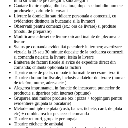
fiind structurate pe categorii, subcategorii
Cautare foarte rapida, din tastatura, dupa sectiuni din numele
produselor , oriunde in cuvant
Livrare la domiciliu sau ridicare personala a comenzii, cu
evidentiere distincta in bucatarie si la livratori
Observatii pentru comenzi (ex.: ora de livrare) si produse
(modul de preparare)
Modificarea adresei de livrare oricand inainte de plecarea la
livrare
Status pe comanda evidentiat pe culori: in termen; avertizare
vizuala la 15 sau 30 minute depasite de la preluarea comenzii
si comanda neiesita la livrare; iesita la livrare
Emiterea de facturi fiscale si avize de expeditie direct din
comanda; chitanta optionala la facturi
Tiparire note de plata, cu toate informatiile necesare livrarii
Tiparirea bonurilor fiscale, inclusiv a datelor de livrare (numar
de telefon, nume, adresa etc.)
Alegerea imprimantei, in functie de incarcarea punctelor de
productie si tiparirea prin internet (optiune)
Gruparea mai multor produse (ex.: pizza + toppinguri pentru
evidentiere grupata la bucatarie)
Metode multiple de plata (cash, banca, tichete, card, de plata
etc) + combinarea lor pe aceeasi comanda
Tiparire retururi, grupate per angajat
Tiparire etichete de ambalaj