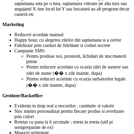
saptamana asta pe o tura, saptamana viitoare pe alta tura sau
angajatul X tine locul lui Y sau bucatarii au alt program decat
casierii etc
Marketing
Reduceri acordate manual
Happy hour, cu alegerea zilelor din saptamana si a orelor
Fidelizare prin carduri de fidelitate si coduri secrete
Campanie SMS:
Pentru produse noi, promotii, lichidari de stoc/materii
prime
Pentru reducere acordata cu ocazia zilei de nastere sau
zilei de nume (�� x zile inainte, dupa)
Pentru reduceri acordate cu ocazia sarbatorilor legale
(�� x zile inainte, dupa)
Gestiune/Backoffice
Evidenta in timp real a stocurilor , cantitativ si valoric
Stoc minim personalizat pentru fiecare produs si avertizare
prin culori
Retetar cu pana la 6 zecimale ; reteta in reteta (util pt
semipreparate de ex)
Magazii nelimitate