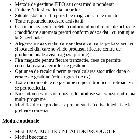
Metode de gestiune FIFO sau cost mediu ponderat
Emitere NIR si evidenta intrarilor
Situatie stocuri in timp real pe magazie sau pe unitate
Toate rapoartele necesare activitatii
Calcul adaos pentru retete, conform ultimului pret de achizitie
; modificare automata preturi conform adaos dat , cu rotunjire
la X zecimale
Alegerea magaziei din care se descarca marfa pe baza sectiei
si locatiei din care se vinde produsul (fiecare centru de
productie poate avea magazia proprie)
Fisa magazie pentru fiecare tranzactie, ceea ce permite
corectia usoara a erorilor de gestiune
Optiunea de recalcul permite recalcularea stocurilor dupa o
eroare de gestiune (retetar gresit de ex)
Toate documentele de gestiune se pot introduce si retroactiv si
se pot recalcula.
Nu sunt necesare sincronizari de produse sau vanzari intre mai
multe programe
Modificarile de produse si preturi sunt efective imediat de la
preluare comenzii
Module optionale
Modul MAI MULTE UNITATI DE PRODUCTIE
Modul bucatarie