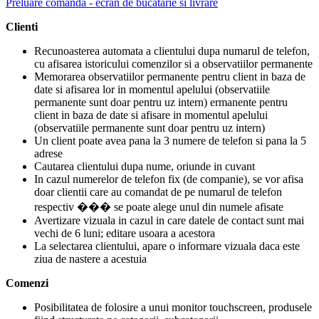
Preluare comanda - ecran de bucatarie si livrare
Clienti
Recunoasterea automata a clientului dupa numarul de telefon,
cu afisarea istoricului comenzilor si a observatiilor permanente
Memorarea observatiilor permanente pentru client in baza de
date si afisarea lor in momentul apelului (observatiile
permanente sunt doar pentru uz intern) ermanente pentru
client in baza de date si afisare in momentul apelului
(observatiile permanente sunt doar pentru uz intern)
Un client poate avea pana la 3 numere de telefon si pana la 5
adrese
Cautarea clientului dupa nume, oriunde in cuvant
In cazul numerelor de telefon fix (de companie), se vor afisa
doar clientii care au comandat de pe numarul de telefon
respectiv ��� se poate alege unul din numele afisate
Avertizare vizuala in cazul in care datele de contact sunt mai
vechi de 6 luni; editare usoara a acestora
La selectarea clientului, apare o informare vizuala daca este
ziua de nastere a acestuia
Comenzi
Posibilitatea de folosire a unui monitor touchscreen, produsele