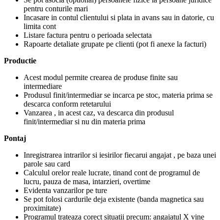
pentru conturile mari
Incasare in contul clientului si plata in avans sau in datorie, cu
limita cont
Listare factura pentru o perioada selectata
Rapoarte detaliate grupate pe clienti (pot fi anexe la facturi)
Productie
Acest modul permite crearea de produse finite sau
intermediare
Produsul finit/intermediar se incarca pe stoc, materia prima se
descarca conform retetarului
Vanzarea , in acest caz, va descarca din produsul
finit/intermediar si nu din materia prima
Pontaj
Inregistrarea intrarilor si iesirilor fiecarui angajat , pe baza unei
parole sau card
Calculul orelor reale lucrate, tinand cont de programul de
lucru, pauza de masa, intarzieri, overtime
Evidenta vanzarilor pe ture
Se pot folosi cardurile deja existente (banda magnetica sau
proximitate)
Programul trateaza corect situatii precum: angajatul X vine