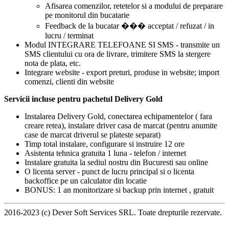
Afisarea comenzilor, retetelor si a modului de preparare
pe monitorul din bucatarie
Feedback de la bucatar ��� acceptat / refuzat / in
lucru / terminat
Modul INTEGRARE TELEFOANE SI SMS - transmite un
SMS clientului cu ora de livrare, trimitere SMS la stergere
nota de plata, etc.
Integrare website - export preturi, produse in website; import
comenzi, clienti din website
Servicii incluse pentru pachetul Delivery Gold
Instalarea Delivery Gold, conectarea echipamentelor ( fara
creare retea), instalare driver casa de marcat (pentru anumite
case de marcat driverul se plateste separat)
Timp total instalare, configurare si instruire 12 ore
Asistenta tehnica gratuita 1 luna - telefon / internet
Instalare gratuita la sediul nostru din Bucuresti sau online
O licenta server - punct de lucru principal si o licenta
backoffice pe un calculator din locatie
BONUS: 1 an monitorizare si backup prin internet , gratuit
2016-2023 (c) Dever Soft Services SRL. Toate drepturile rezervate.