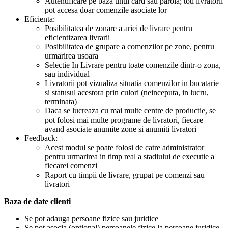
Autentificare pe baza unui card sau parola; toti livratorii
pot accesa doar comenzile asociate lor
Eficienta:
Posibilitatea de zonare a ariei de livrare pentru
eficientizarea livrarii
Posibilitatea de grupare a comenzilor pe zone, pentru
urmarirea usoara
Selectie In Livrare pentru toate comenzile dintr-o zona,
sau individual
Livratorii pot vizualiza situatia comenzilor in bucatarie
si statusul acestora prin culori (neinceputa, in lucru,
terminata)
Daca se lucreaza cu mai multe centre de productie, se
pot folosi mai multe programe de livratori, fiecare
avand asociate anumite zone si anumiti livratori
Feedback:
Acest modul se poate folosi de catre administrator
pentru urmarirea in timp real a stadiului de executie a
fiecarei comenzi
Raport cu timpii de livrare, grupat pe comenzi sau
livratori
Baza de date clienti
Se pot adauga persoane fizice sau juridice
Se pot asocia (optional) persoanele fizice la persoane juridice