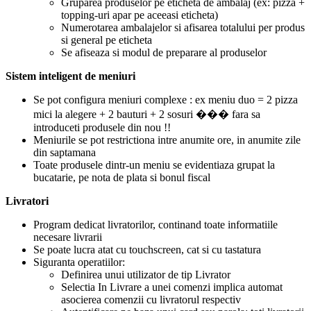
Gruparea produselor pe eticheta de ambalaj (ex: pizza +
topping-uri apar pe aceeasi eticheta)
Numerotarea ambalajelor si afisarea totalului per produs
si general pe eticheta
Se afiseaza si modul de preparare al produselor
Sistem inteligent de meniuri
Se pot configura meniuri complexe : ex meniu duo = 2 pizza
mici la alegere + 2 bauturi + 2 sosuri ��� fara sa
introduceti produsele din nou !!
Meniurile se pot restrictiona intre anumite ore, in anumite zile
din saptamana
Toate produsele dintr-un meniu se evidentiaza grupat la
bucatarie, pe nota de plata si bonul fiscal
Livratori
Program dedicat livratorilor, continand toate informatiile
necesare livrarii
Se poate lucra atat cu touchscreen, cat si cu tastatura
Siguranta operatiilor:
Definirea unui utilizator de tip Livrator
Selectia In Livrare a unei comenzi implica automat
asocierea comenzii cu livratorul respectiv